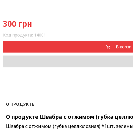
300
грн
Код продукта:
14001
В корзи
О ПРОДУКТЕ
О продукте Швабра с отжимом (губка целлюл
Швабра с отжимом (губка целлюлозная) *1шт, зелен