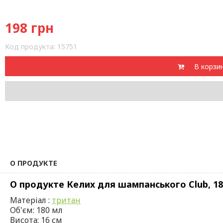
198
грн
Код продукта:
15751
В корзи
О ПРОДУКТЕ
О продукте Келих для шампанського Club, 1
Матеріал :
тритан
Об'єм: 180 мл
Висота: 16 см